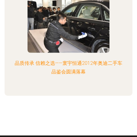
品质传承 信赖之选——寰宇恒通2012年奥迪二手车
品鉴会圆满落幕