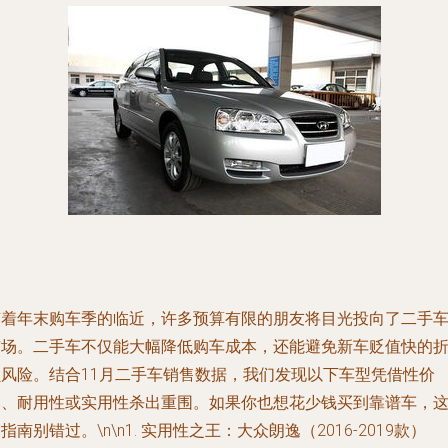
随着年末购车季的临近，许多预算有限的朋友将目光投向了二手
市场。二手车不仅能大幅降低购车成本，还能避免新车贬值快的
损风险。结合11月二手车销售数据，我们发现以下车型凭借性价
比、耐用性或实用性杀出重围。如果你也想花少钱买到靠谱车，
指南别错过。\n\n1. 实用性之王：大众朗逸（2016-2019款）