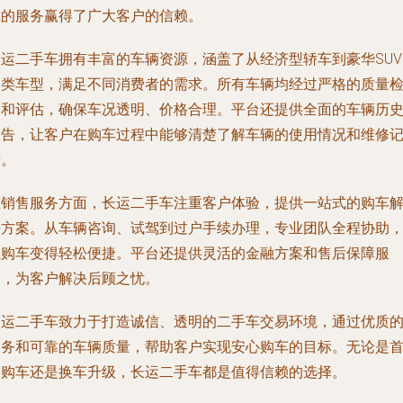
靠的服务赢得了广大客户的信赖。
长运二手车拥有丰富的车辆资源，涵盖了从经济型轿车到豪华SUV
各类车型，满足不同消费者的需求。所有车辆均经过严格的质量
测和评估，确保车况透明、价格合理。平台还提供全面的车辆历
报告，让客户在购车过程中能够清楚了解车辆的使用情况和维修
录。
在销售服务方面，长运二手车注重客户体验，提供一站式的购车
决方案。从车辆咨询、试驾到过户手续办理，专业团队全程协助
让购车变得轻松便捷。平台还提供灵活的金融方案和售后保障服
务，为客户解决后顾之忧。
长运二手车致力于打造诚信、透明的二手车交易环境，通过优质
服务和可靠的车辆质量，帮助客户实现安心购车的目标。无论是
次购车还是换车升级，长运二手车都是值得信赖的选择。