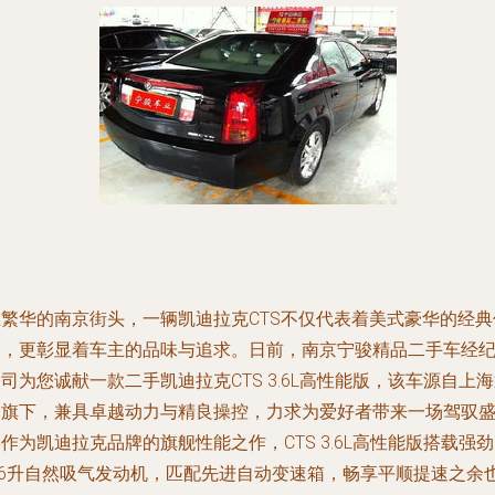
在繁华的南京街头，一辆凯迪拉克CTS不仅代表着美式豪华的经典
承，更彰显着车主的品味与追求。日前，南京宁骏精品二手车经
司为您诚献一款二手凯迪拉克CTS 3.6L高性能版，该车源自上
用旗下，兼具卓越动力与精良操控，力求为爱好者带来一场驾驭
作为凯迪拉克品牌的旗舰性能之作，CTS 3.6L高性能版搭载强劲
3.6升自然吸气发动机，匹配先进自动变速箱，畅享平顺提速之余